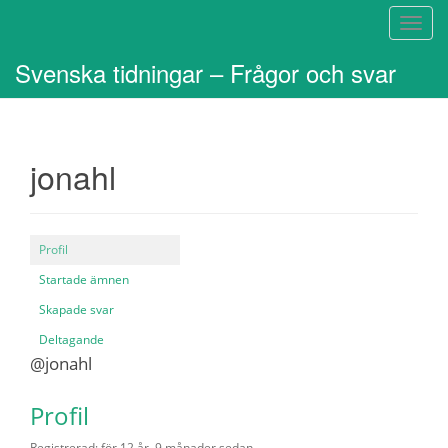
S
l
Svenska tidningar – Frågor och svar
å
p
å
/
jonahl
a
v
n
a
Profil
v
i
Startade ämnen
g
Skapade svar
e
Deltagande
r
@jonahl
i
n
Profil
g
Registrerad: för 12 år, 9 månader sedan