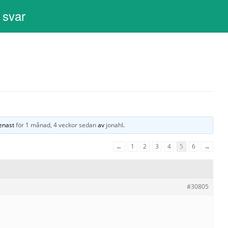
 svar
1
senast
för 1 månad, 4 veckor sedan
av
jonahl
.
←
1
2
3
4
5
6
→
#30805