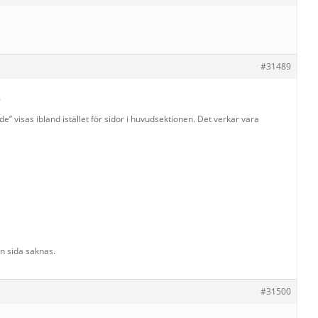
#31489
6
de” visas ibland istället för sidor i huvudsektionen. Det verkar vara
n sida saknas.
#31500