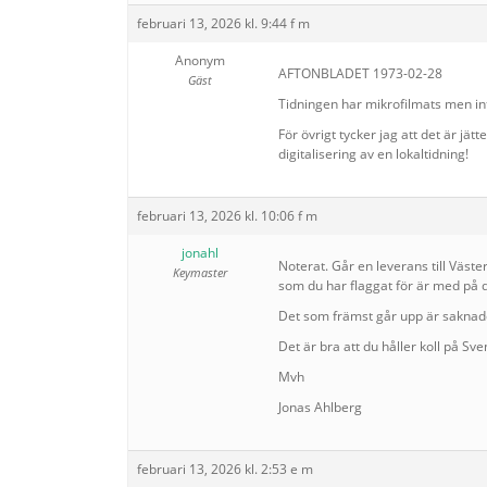
februari 13, 2026 kl. 9:44 f m
Anonym
AFTONBLADET 1973-02-28
Gäst
Tidningen har mikrofilmats men int
För övrigt tycker jag att det är jätt
digitalisering av en lokaltidning!
februari 13, 2026 kl. 10:06 f m
jonahl
Noterat. Går en leverans till Väs
Keymaster
som du har flaggat för är med på d
Det som främst går upp är saknad
Det är bra att du håller koll på Sv
Mvh
Jonas Ahlberg
februari 13, 2026 kl. 2:53 e m