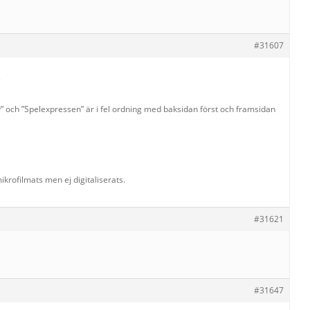
#31607
2
v” och ”Spelexpressen” är i fel ordning med baksidan först och framsidan
krofilmats men ej digitaliserats.
#31621
#31647