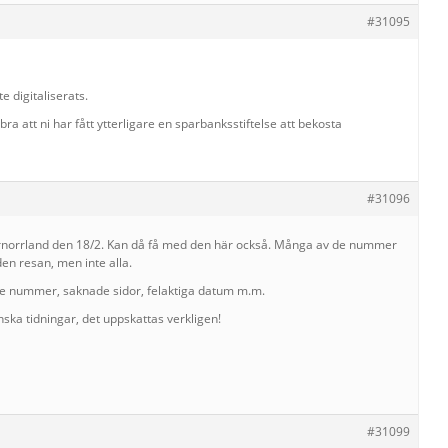
#31095
e digitaliserats.
ebra att ni har fått ytterligare en sparbanksstiftelse att bekosta
#31096
ternorrland den 18/2. Kan då få med den här också. Många av de nummer
en resan, men inte alla.
e nummer, saknade sidor, felaktiga datum m.m.
enska tidningar, det uppskattas verkligen!
#31099