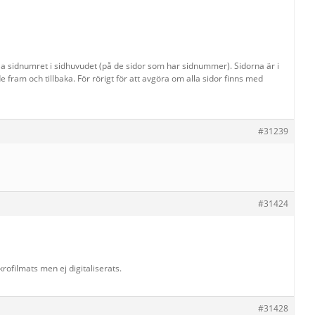
olla sidnumret i sidhuvudet (på de sidor som har sidnummer). Sidorna är i
 fram och tillbaka. För rörigt för att avgöra om alla sidor finns med
#31239
#31424
ofilmats men ej digitaliserats.
#31428