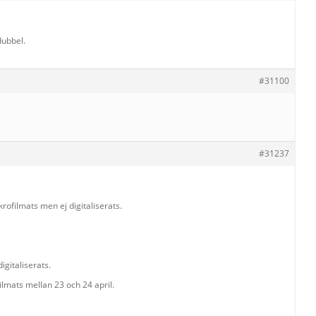
dubbel.
#31100
#31237
ofilmats men ej digitaliserats.
gitaliserats.
filmats mellan 23 och 24 april.