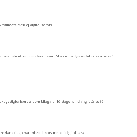
ofilmats men ej digitaliserats.
ionen, inte efter huvudsektionen. Ska denna typ av fel rapporteras?
igt digitaliserats som bilaga till lördagens tidning istället för
eklambilaga har mikrofilmats men ej digitaliserats.