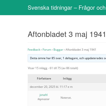
Svenska tidningar – Frågor och
Aftonbladet 3 maj 194
Feedback
›
Forum
›
Buggar
›
Aftonbladet 3 maj 1941
Detta ämne har 85 svar, 1 deltagare, och uppdaterades 
Visar 15 inlägg - 61 till 75 (av 86 totalt)
Författare
Inlägg
december 20, 2025 kl. 11:17 e m
jonahl
Noterat.
Keymaster