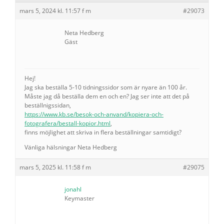
mars 5, 2024 kl. 11:57 f m
#29073
Neta Hedberg
Gäst
Hej!
Jag ska beställa 5-10 tidningssidor som är nyare än 100 år.
Måste jag då beställa dem en och en? Jag ser inte att det på
beställnigssidan,
https://www.kb.se/besok-och-anvand/kopiera-och-
fotografera/bestall-kopior.html
,
finns möjlighet att skriva in flera beställningar samtidigt?
Vänliga hälsningar Neta Hedberg
mars 5, 2025 kl. 11:58 f m
#29075
jonahl
Keymaster