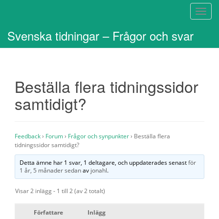
S
l
Svenska tidningar – Frågor och svar
å
p
å
/
Beställa flera tidningssidor
a
v
samtidigt?
n
a
v
i
Feedback
›
Forum
›
Frågor och synpunkter
›
Beställa flera
tidningssidor samtidigt?
g
e
Detta ämne har 1 svar, 1 deltagare, och uppdaterades senast
för
r
1 år, 5 månader sedan
av
jonahl
.
i
Visar 2 inlägg - 1 till 2 (av 2 totalt)
n
g
Författare
Inlägg