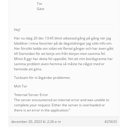
Tor
Gäst
Hej!
Har nu idag 20 dec 13:45 blivit utkastad gång på gång när jag
bläddrar i mina favoriter på de dagstidningar jag sökt info om.
Har försökt ladda om sidan ett flertal gånger och har även gått
till Startsidan för att börja om från början men samma fel.
Minst 8 ggr har detta fel uppstått. Vet att min bordsgranne har
samma problem även hemma så måste ha något med er
hemsida att göra.
Tacksam för ni åtgärdar problemet.
Mvh Tor
”Internal Server Error
The server encountered an internal error and was unable to
complete your request. Either the server is overloaded or
there is an error in the application.”
december 20, 2023 kl. 2:26 e m
#25633