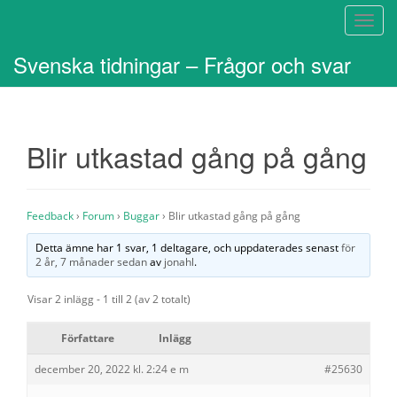
S
l
Svenska tidningar – Frågor och svar
å
p
å
/
Blir utkastad gång på gång
a
v
n
a
Feedback
›
Forum
›
Buggar
›
Blir utkastad gång på gång
v
i
Detta ämne har 1 svar, 1 deltagare, och uppdaterades senast
för
2 år, 7 månader sedan
av
jonahl
.
g
e
Visar 2 inlägg - 1 till 2 (av 2 totalt)
r
i
Författare
Inlägg
n
g
december 20, 2022 kl. 2:24 e m
#25630