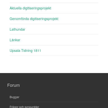
Aktuella digitiseringsprojekt
Genomförda digitiseringsprojekt
Lathundar
Länkar
Upsala Tidning 1811
Forum
Buggar
Frågor och synpunkter