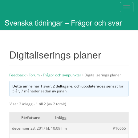
S
l
Svenska tidningar – Frågor och svar
å
p
å
/
Digitaliserings planer
a
v
n
a
Feedback
›
Forum
›
Frågor och synpunkter
›
Digitaliserings planer
v
i
Detta ämne har 1 svar, 2 deltagare, och uppdaterades senast
för
5 år, 7 månader sedan
av
jonahl
.
g
e
Visar 2 inlägg - 1 till 2 (av 2 totalt)
r
i
Författare
Inlägg
n
g
december 23, 2017 kl. 10:09 f m
#10665