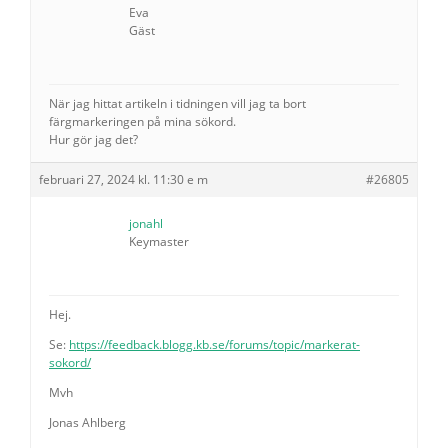
Eva
Gäst
När jag hittat artikeln i tidningen vill jag ta bort
färgmarkeringen på mina sökord.
Hur gör jag det?
februari 27, 2024 kl. 11:30 e m
#26805
jonahl
Keymaster
Hej.
Se:
https://feedback.blogg.kb.se/forums/topic/markerat-
sokord/
Mvh
Jonas Ahlberg