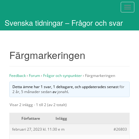
S
l
Svenska tidningar – Frågor och svar
å
p
å
/
Färgmarkeringen
a
v
n
a
Feedback
›
Forum
›
Frågor och synpunkter
›
Färgmarkeringen
v
i
Detta ämne har 1 svar, 1 deltagare, och uppdaterades senast
för
2 år, 5 månader sedan
av
jonahl
.
g
e
Visar 2 inlägg - 1 till 2 (av 2 totalt)
r
i
Författare
Inlägg
n
g
februari 27, 2023 kl. 11:30 e m
#26803