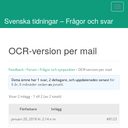
S
l
Svenska tidningar – Frågor och svar
å
p
å
/
OCR-version per mail
a
v
n
a
Feedback
›
Forum
›
Frågor och synpunkter
›
OCR-version per mail
v
i
Detta ämne har 1 svar, 2 deltagare, och uppdaterades senast
för
6 år, 6 månader sedan
av
jonahl
.
g
e
Visar 2 inlägg - 1 till 2 (av 2 totalt)
r
i
Författare
Inlägg
n
g
januari 20, 2018 kl. 2:14 e m
#8123