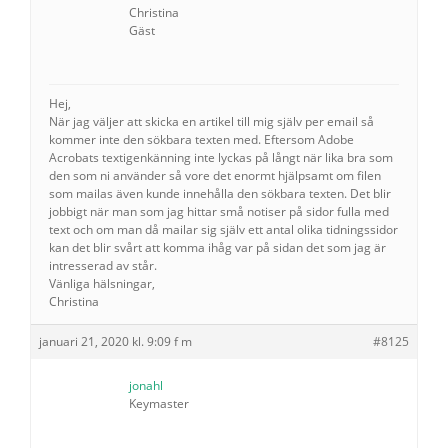
Christina
Gäst
Hej,
När jag väljer att skicka en artikel till mig själv per email så
kommer inte den sökbara texten med. Eftersom Adobe
Acrobats textigenkänning inte lyckas på långt när lika bra som
den som ni använder så vore det enormt hjälpsamt om filen
som mailas även kunde innehålla den sökbara texten. Det blir
jobbigt när man som jag hittar små notiser på sidor fulla med
text och om man då mailar sig själv ett antal olika tidningssidor
kan det blir svårt att komma ihåg var på sidan det som jag är
intresserad av står.
Vänliga hälsningar,
Christina
januari 21, 2020 kl. 9:09 f m
#8125
jonahl
Keymaster