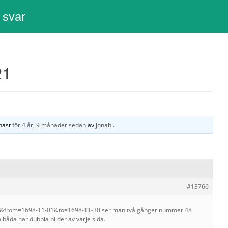
 svar
21
enast
för 4 år, 9 månader sedan
av
jonahl
.
#13766
rom=1698-11-01&to=1698-11-30 ser man två gånger nummer 48
åda har dubbla bilder av varje sida.