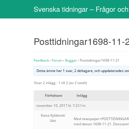
Svenska tidningar – Frågor och
Posttidningar1698-11-
Feedback
›
Forum
›
Buggar
›
Posttidningar1698-11-21
Detta ämne har 1 svar, 2 deltagare, och uppdaterades s
Visar 2 inlägg - 1 till 2 (av 2 totalt)
Författare
Inlägg
november 10, 2017 kl. 7:23 f m
Kaisa Kyläkoski
Med newspaper=POSTTIDNINGAR&f
Gäst
med datum 1698-11-21. Dessutom b