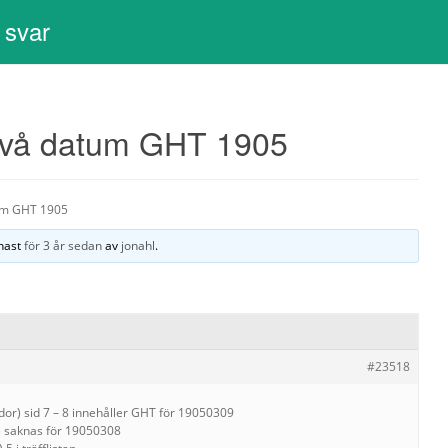
 svar
två datum GHT 1905
um GHT 1905
enast
för 3 år sedan
av
jonahl
.
#23518
dor) sid 7 – 8 innehåller GHT för 19050309
t) saknas för 19050308