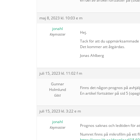
en del av artikel fortsätter på (sida)
maj 8, 2023 kl. 10:03 e m
jonahl
Hej.
Keymaster
Tack för att du uppmärksammade f
Det kommer att åtgärdas.
Jonas Ahlberg
juli 15, 2023 kl. 11:02 f m
Gunnar
Finns det någon prognos på avhjä
Holmlund
En artikel fortsätter på sid 5 (opag
Gäst
juli 15, 2023 kl. 3:22 e m
jonahl
Prognos saknas och ledtiden för att r
Keymaster
Numret finns på mikrofilm på ett fle
https://www.kb.se/download/18