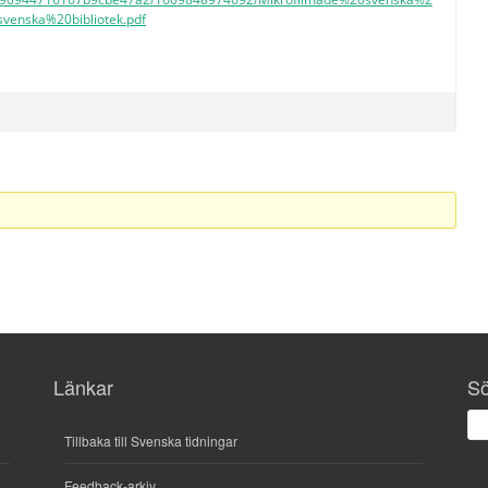
enska%20bibliotek.pdf
Länkar
S
Tillbaka till Svenska tidningar
Feedback-arkiv