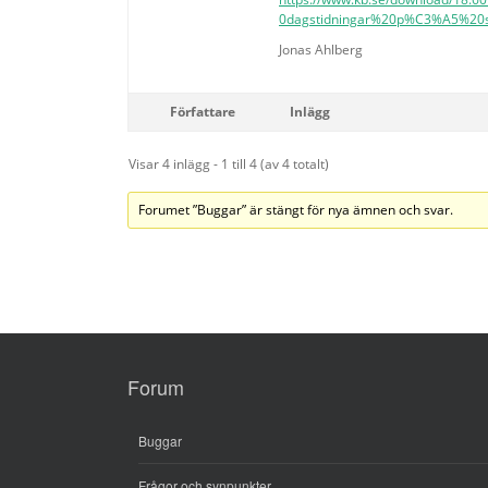
0dagstidningar%20p%C3%A5%20sv
Jonas Ahlberg
Författare
Inlägg
Visar 4 inlägg - 1 till 4 (av 4 totalt)
Forumet ”Buggar” är stängt för nya ämnen och svar.
Forum
Buggar
Frågor och synpunkter