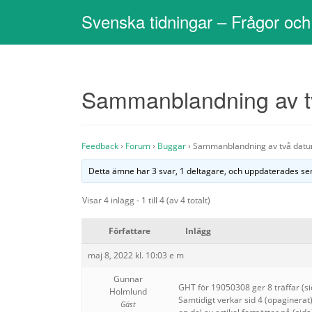
Svenska tidningar – Frågor och
Sammanblandning av 
Feedback
›
Forum
›
Buggar
›
Sammanblandning av två dat
Detta ämne har 3 svar, 1 deltagare, och uppdaterades s
Visar 4 inlägg - 1 till 4 (av 4 totalt)
Författare
Inlägg
maj 8, 2022 kl. 10:03 e m
Gunnar
GHT för 19050308 ger 8 träffar (si
Holmlund
Samtidigt verkar sid 4 (opaginera
Gäst