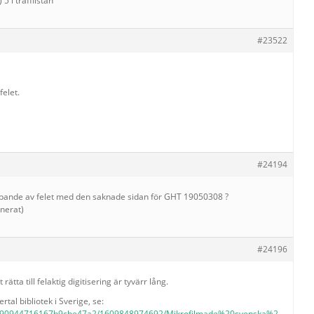
 5 i träfflistan
#23522
elet.
#24194
lpande av felet med den saknade sidan för GHT 19050308 ?
inerat)
#24196
ätta till felaktig digitisering är tyvärr lång.
rtal bibliotek i Sverige, se:
.6090944716167b9cbe47a2/1609848974692/Mikrofilmade%20svenska%2