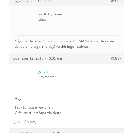
augusti 12, 2018 kl. 9:17 f m
#5885
Pertti Hyttinen
Gäst
Något är fel med Stockholmsposten1779-01-09: där finns en
del av en bilaga, men själva tidningen saknas.
november 12, 2018 kl. 3:35 e m
#5887
jonahl
Keymaster
Hej.
Tack för observationen.
Vi får se till att åtgärda detta.
Jonas Ahlberg