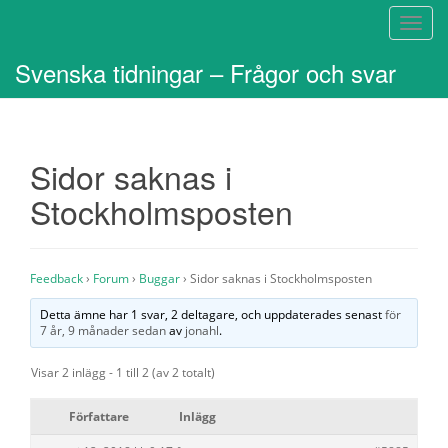
S
l
Svenska tidningar – Frågor och svar
å
p
å
/
Sidor saknas i
a
v
Stockholmsposten
n
a
v
i
Feedback
›
Forum
›
Buggar
›
Sidor saknas i Stockholmsposten
g
Detta ämne har 1 svar, 2 deltagare, och uppdaterades senast
för
e
7 år, 9 månader sedan
av
jonahl
.
r
i
Visar 2 inlägg - 1 till 2 (av 2 totalt)
n
g
Författare
Inlägg