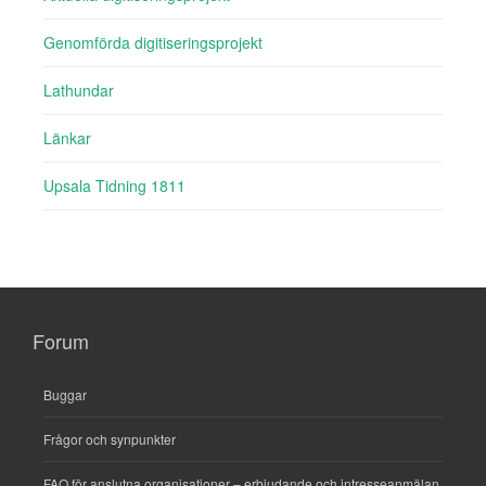
Genomförda digitiseringsprojekt
Lathundar
Länkar
Upsala Tidning 1811
Forum
Buggar
Frågor och synpunkter
FAQ för anslutna organisationer – erbjudande och intresseanmälan