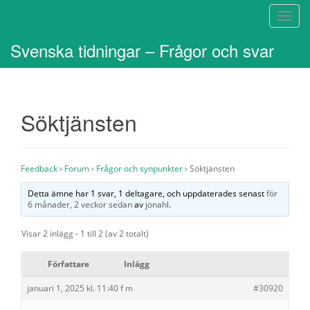
S
l
Svenska tidningar – Frågor och svar
å
p
å
/
Söktjänsten
a
v
n
a
Feedback
›
Forum
›
Frågor och synpunkter
›
Söktjänsten
v
i
Detta ämne har 1 svar, 1 deltagare, och uppdaterades senast
för
6 månader, 2 veckor sedan
av
jonahl
.
g
e
Visar 2 inlägg - 1 till 2 (av 2 totalt)
r
i
Författare
Inlägg
n
g
januari 1, 2025 kl. 11:40 f m
#30920