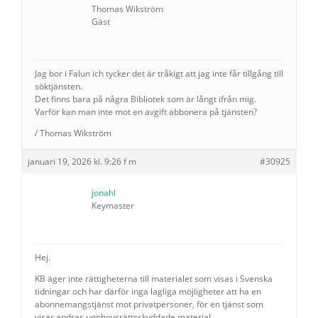
Thomas Wikström
Gäst
Jag bor i Falun ich tycker det är tråkigt att jag inte får tillgång till
söktjänsten.
Det finns bara på några Bibliotek som är långt ifrån mig.
Varför kan man inte mot en avgift abbonera på tjänsten?
/ Thomas Wikström
januari 19, 2026 kl. 9:26 f m
#30925
jonahl
Keymaster
Hej.
KB äger inte rättigheterna till materialet som visas i Svenska
tidningar och har därför inga lagliga möjligheter att ha en
abonnemangstjänst mot privatpersoner, för en tjänst som
visar andras upphovsrättsskyddade material.