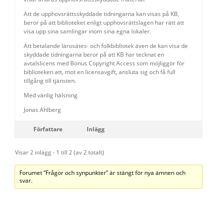
Att de upphovsrättsskyddade tidningarna kan visas på KB,
beror på att biblioteket enligt upphovsrättslagen har rätt att
visa upp sina samlingar inom sina egna lokaler.
Att betalande lärosätes- och folkbibliotek även de kan visa de
skyddade tidningarna beror på att KB har tecknat en
avtalslicens med Bonus Copyright Access som möjliggör för
biblioteken att, mot en licensavgift, ansluta sig och få full
tillgång till tjänsten.
Med vänlig hälsning
Jonas Ahlberg
Författare
Inlägg
Visar 2 inlägg - 1 till 2 (av 2 totalt)
Forumet ”Frågor och synpunkter” är stängt för nya ämnen och
svar.