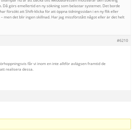
ag tillämpar nu är att backa tills webbadressen motsvarar den sökning
ån. Då görs emellertid en ny sökning som belastar systemet. Det borde
ar försökt att Shift-klicka för att öppna tidningssidan i en ny flik eller
– men det blir ingen skillnad. Har jag missförstått något eller är det helt
#6210
Förhoppningsvis får vi inom en inte alltför avlägsen framtid de
att realisera dessa.