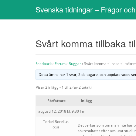
Svenska tidningar – Frågor och
Svårt komma tillbaka til
Feedback
›
Forum
›
Buggar
›
Svårt komma tillbaka till sökre
Detta ämne har 1 svar, 2 deltagare, och uppdaterades s
Visar 2 inlägg - 1 till 2 (av 2 totalt)
Författare
Inlägg
augusti 12, 2018 kl. 9:30 f m
Torkel Borelius
Det verkar som om man inte har bryt
Gäst
sökresultatet efter avslutat studiu