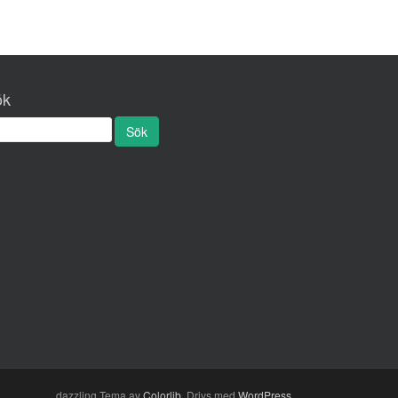
ök
dazzling Tema av
Colorlib
. Drivs med
WordPress
.