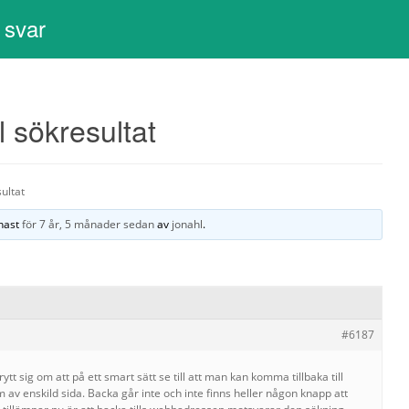
 svar
l sökresultat
sultat
enast
för 7 år, 5 månader sedan
av
jonahl
.
#6187
t sig om att på ett smart sätt se till att man kan komma tillbaka till
m av enskild sida. Backa går inte och inte finns heller någon knapp att