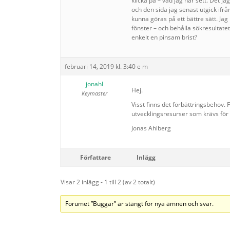
klicka på – vad jag har sett. Det j
och den sida jag senast utgick ifr
kunna göras på ett bättre sätt. Jag h
fönster – och behålla sökresultatet 
enkelt en pinsam brist?
februari 14, 2019 kl. 3:40 e m
jonahl
Hej.
Keymaster
Visst finns det förbättringsbehov. 
utvecklingsresurser som krävs för 
Jonas Ahlberg
Författare
Inlägg
Visar 2 inlägg - 1 till 2 (av 2 totalt)
Forumet ”Buggar” är stängt för nya ämnen och svar.