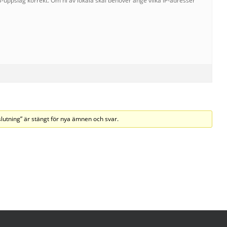
S-uppslag korrekt. Om ni av lokala skäl behöver ange vilka IP-adresser
lutning” är stängt för nya ämnen och svar.