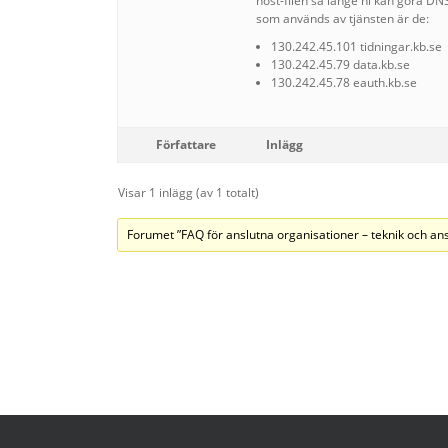
host-filen så länge ni kan göra DN
som används av tjänsten är de:
130.242.45.101 tidningar.kb.se
130.242.45.79 data.kb.se
130.242.45.78 eauth.kb.se
Författare
Inlägg
Visar 1 inlägg (av 1 totalt)
Forumet ”FAQ för anslutna organisationer – teknik och ans