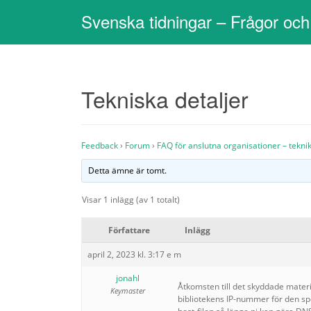
Svenska tidningar – Frågor och
Tekniska detaljer
Feedback
›
Forum
›
FAQ för anslutna organisationer – tekni
Detta ämne är tomt.
Visar 1 inlägg (av 1 totalt)
Författare
Inlägg
april 2, 2023 kl. 3:17 e m
jonahl
Åtkomsten till det skyddade materia
Keymaster
bibliotekens IP-nummer för den spe