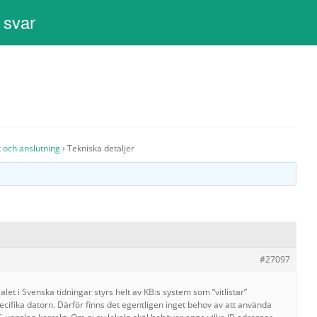
 svar
k och anslutning
›
Tekniska detaljer
#27097
let i Svenska tidningar styrs helt av KB:s system som “vitlistar”
cifika datorn. Därför finns det egentligen inget behov av att använda