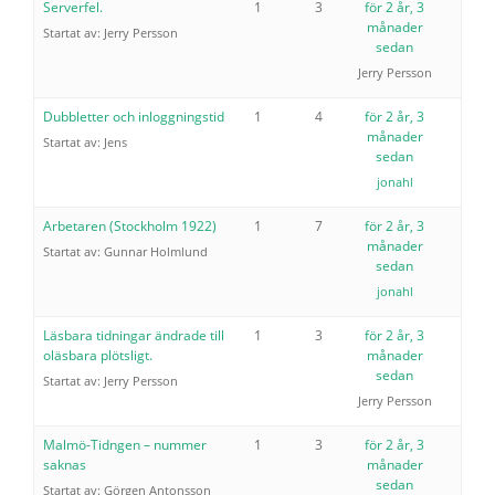
Serverfel.
1
3
för 2 år, 3
månader
Startat av:
Jerry Persson
sedan
Jerry Persson
Dubbletter och inloggningstid
1
4
för 2 år, 3
månader
Startat av:
Jens
sedan
jonahl
Arbetaren (Stockholm 1922)
1
7
för 2 år, 3
månader
Startat av:
Gunnar Holmlund
sedan
jonahl
Läsbara tidningar ändrade till
1
3
för 2 år, 3
oläsbara plötsligt.
månader
sedan
Startat av:
Jerry Persson
Jerry Persson
Malmö-Tidngen – nummer
1
3
för 2 år, 3
saknas
månader
sedan
Startat av:
Görgen Antonsson