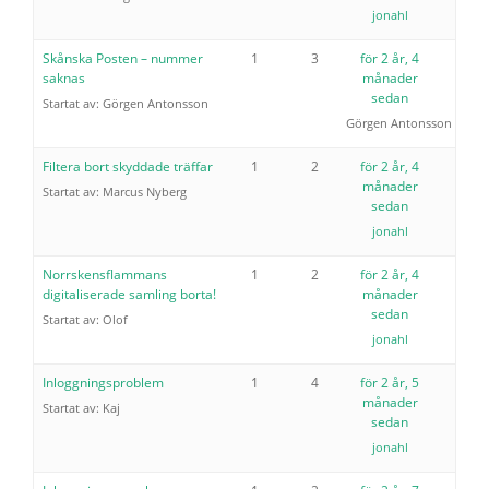
jonahl
Skånska Posten – nummer
1
3
för 2 år, 4
saknas
månader
sedan
Startat av:
Görgen Antonsson
Görgen Antonsson
Filtera bort skyddade träffar
1
2
för 2 år, 4
månader
Startat av:
Marcus Nyberg
sedan
jonahl
Norrskensflammans
1
2
för 2 år, 4
digitaliserade samling borta!
månader
sedan
Startat av:
Olof
jonahl
Inloggningsproblem
1
4
för 2 år, 5
månader
Startat av:
Kaj
sedan
jonahl