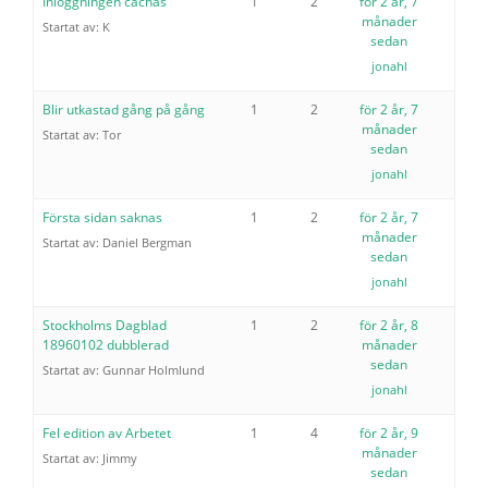
Inloggningen cachas
1
2
för 2 år, 7
månader
Startat av:
K
sedan
jonahl
Blir utkastad gång på gång
1
2
för 2 år, 7
månader
Startat av:
Tor
sedan
jonahl
Första sidan saknas
1
2
för 2 år, 7
månader
Startat av:
Daniel Bergman
sedan
jonahl
Stockholms Dagblad
1
2
för 2 år, 8
18960102 dubblerad
månader
sedan
Startat av:
Gunnar Holmlund
jonahl
Fel edition av Arbetet
1
4
för 2 år, 9
månader
Startat av:
Jimmy
sedan