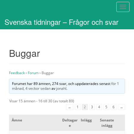
S
l
Svenska tidningar – Frågor och svar
å
p
å
/
Buggar
a
v
n
a
Feedback
›
Forum
›
Buggar
v
i
Forumet har 89 ämnen, 274 svar, och uppdaterades senast
för 1
månad, 4 veckor sedan
av
jonahl
.
g
e
Visar 15 ämnen - 16 till 30 (av totalt 89)
r
←
1
2
3
4
5
6
→
i
n
Ämne
Deltagar
Inlägg
Senaste
g
e
inlägg