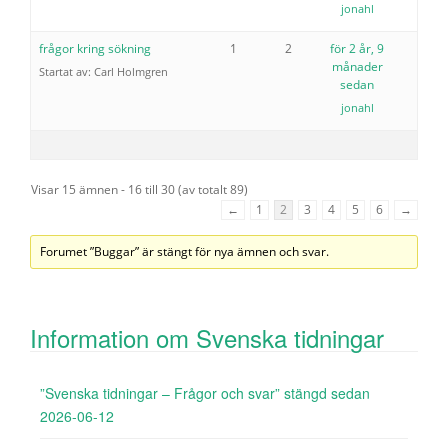
jonahl
frågor kring sökning
1
2
för 2 år, 9
månader
Startat av:
Carl Holmgren
sedan
jonahl
Visar 15 ämnen - 16 till 30 (av totalt 89)
←
1
2
3
4
5
6
→
Forumet ”Buggar” är stängt för nya ämnen och svar.
Information om Svenska tidningar
”Svenska tidningar – Frågor och svar” stängd sedan
2026-06-12