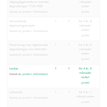
tillgängliggörande av svenska
månader
dagstidningar 1734-1906
sedan
Startat av:
jonahl
i:
Information
jonahl
Genomförda
1
1
för 4 år, 8
digitiseringsprojekt
månader
sedan
Startat av:
jonahl
i:
Information
jonahl
Förteckning över digitiserade
1
1
för 4 år, 9
dagstidningar och tidskrifter
månader
sedan
Startat av:
jonahl
i:
Information
jonahl
Länkar
1
1
för 4 år, 9
månader
Startat av:
jonahl
i:
Information
sedan
jonahl
Lathundar
1
1
för 5 år, 1
månad sedan
Startat av:
jonahl
i:
Information
jonahl