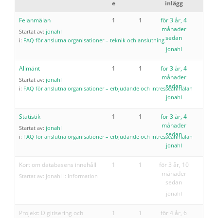
e
inlägg
Felanmälan
1
1
för 3 år, 4
månader
Startat av:
jonahl
sedan
i:
FAQ för anslutna organisationer – teknik och anslutning
jonahl
Allmänt
1
1
för 3 år, 4
månader
Startat av:
jonahl
sedan
i:
FAQ för anslutna organisationer – erbjudande och intresseanmälan
jonahl
Statistik
1
1
för 3 år, 4
månader
Startat av:
jonahl
sedan
i:
FAQ för anslutna organisationer – erbjudande och intresseanmälan
jonahl
Kort om databasens innehåll
1
1
för 3 år, 10
månader
Startat av:
jonahl
i:
Information
sedan
jonahl
Projekt: Digitisering och
1
1
för 4 år, 6