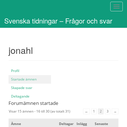
S
l
Svenska tidningar – Frågor och svar
å
p
å
/
jonahl
a
v
n
a
Profil
v
i
Startade ämnen
g
Skapade svar
e
Deltagande
r
Forumämnen startade
i
Visar 15 ämnen - 16 till 30 (av totalt 31)
←
1
2
3
→
n
g
Ämne
Deltagar
Inlägg
Senaste