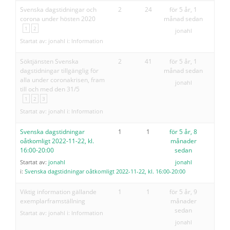
Svenska dagstidningar och
2
24
för 5 år, 1
corona under hösten 2020
månad sedan
1
2
jonahl
Startat av:
jonahl
i:
Information
Söktjänsten Svenska
2
41
för 5 år, 1
dagstidningar tillgänglig för
månad sedan
alla under coronakrisen, fram
jonahl
till och med den 31/5
1
2
3
Startat av:
jonahl
i:
Information
Svenska dagstidningar
1
1
för 5 år, 8
oåtkomligt 2022-11-22, kl.
månader
16:00-20:00
sedan
Startat av:
jonahl
jonahl
i:
Svenska dagstidningar oåtkomligt 2022-11-22, kl. 16:00-20:00
Viktig information gällande
1
1
för 5 år, 9
exemplarframställning
månader
sedan
Startat av:
jonahl
i:
Information
jonahl