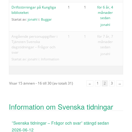
Driftstörningar på Kungliga
1
1
för 6 år, 4
biblioteket
månader
sedan
Startat av:
jonahl
i:
Buggar
jonahl
Angående personuppgifter i
1
1
för 7 år, 7
Tjänsten Svenska
månader
dagstidningar – Frågor och
sedan
svar
jonahl
Startat av:
jonahl
i:
Information
Visar 15 ämnen - 16 till 30 (av totalt 31)
←
1
2
3
→
Information om Svenska tidningar
”Svenska tidningar – Frågor och svar” stängd sedan
2026-06-12