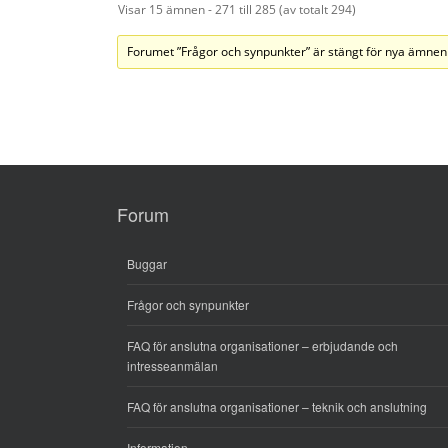
Visar 15 ämnen - 271 till 285 (av totalt 294)
Forumet ”Frågor och synpunkter” är stängt för nya ämnen
Forum
Buggar
Frågor och synpunkter
FAQ för anslutna organisationer – erbjudande och
intresseanmälan
FAQ för anslutna organisationer – teknik och anslutning
Information