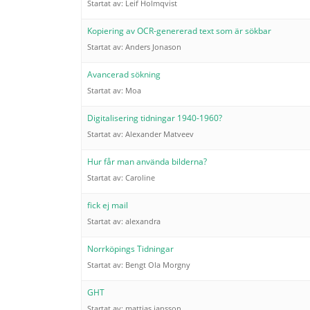
Startat av:
Leif Holmqvist
Kopiering av OCR-genererad text som är sökbar
Startat av:
Anders Jonason
Avancerad sökning
Startat av:
Moa
Digitalisering tidningar 1940-1960?
Startat av:
Alexander Matveev
Hur får man använda bilderna?
Startat av:
Caroline
fick ej mail
Startat av:
alexandra
Norrköpings Tidningar
Startat av:
Bengt Ola Morgny
GHT
Startat av:
mattias jansson