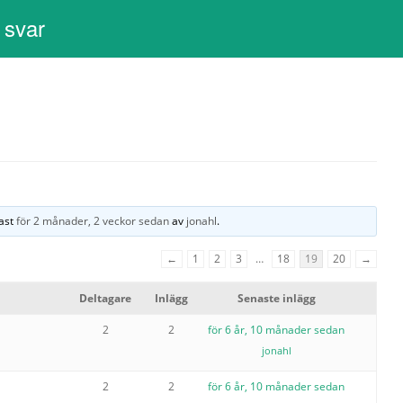
 svar
nast
för 2 månader, 2 veckor sedan
av
jonahl
.
←
1
2
3
…
18
19
20
→
Deltagare
Inlägg
Senaste inlägg
2
2
för 6 år, 10 månader sedan
jonahl
2
2
för 6 år, 10 månader sedan