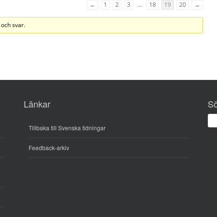
←
1
2
3
…
18
19
20
→
 och svar.
Länkar
S
Tillbaka till Svenska tidningar
Feedback-arkiv